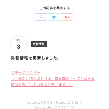
この記事を共有する
Share
Share
Share
with
with
with
Twitter
Facebook
Google+
6月
更新情報
3
掲載情報を更新しました。
ステージナタリー
『「斜面」稽古場を公開、首藤康之「とても豊かな
時間を過ごしているなと感じます」』
Category:
更新情報
Posted:
2018.6.3
Last updated:
2018.6.3 11:48