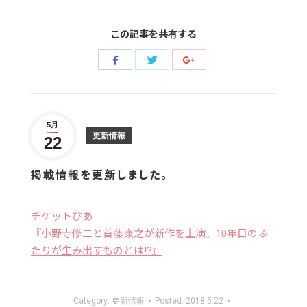
この記事を共有する
Share
Share
Share
with
with
with
Twitter
Facebook
Google+
5月
更新情報
22
掲載情報を更新しました。
チケットぴあ
『小野寺修二と首藤康之が新作を上演。10年目のふ
たりが生み出すものとは!?』
Category:
更新情報
Posted:
2018.5.22