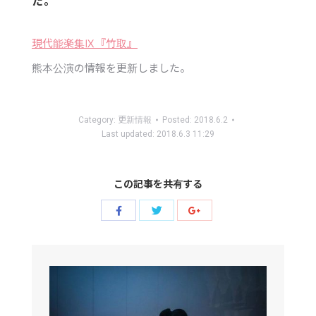
た。
現代能楽集Ⅸ『竹取』
熊本公演の情報を更新しました。
Category:
更新情報
Posted:
2018.6.2
Last updated:
2018.6.3 11:29
この記事を共有する
Share
Share
Share
with
with
with
Twitter
Facebook
Google+