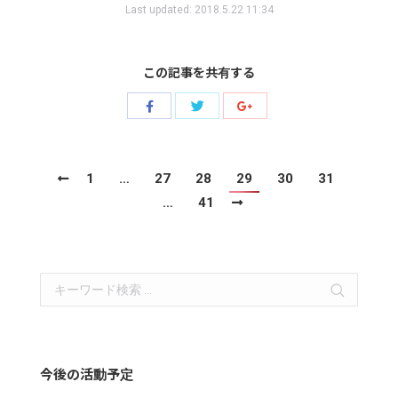
Last updated:
2018.5.22 11:34
この記事を共有する
Share
Share
Share
with
with
with
Twitter
Facebook
Google+
1
…
27
28
29
30
31
…
41
Search:
今後の活動予定