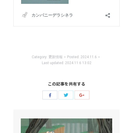
Category:
更新情報
Posted:
2024.11.6
Last updated:
2024.11.6 13:02
この記事を共有する
Share
Share
Share
with
with
with
Twitter
Facebook
Google+