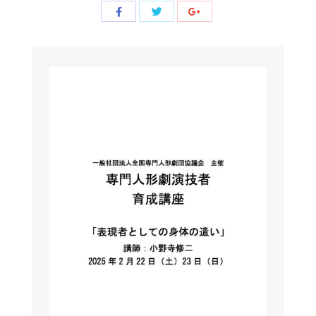
Share
Share
Share
with
with
with
Twitter
Facebook
Google+