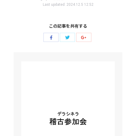
Last updated:
2024.12.5 12:52
この記事を共有する
Share
Share
Share
with
with
with
Twitter
Facebook
Google+