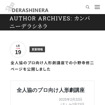
Search:
AUTHOR ARCHIVES:
カンパ
ニーデラシネラ
You are here:
1月
更新情報
19
全人協のプロ向け人形劇講座での小野寺修二
ページを公開しました