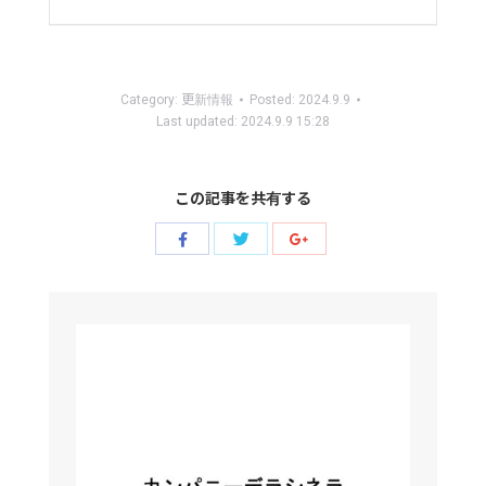
Category:
更新情報
Posted:
2024.9.9
Last updated:
2024.9.9 15:28
この記事を共有する
Share
Share
Share
with
with
with
Twitter
Facebook
Google+