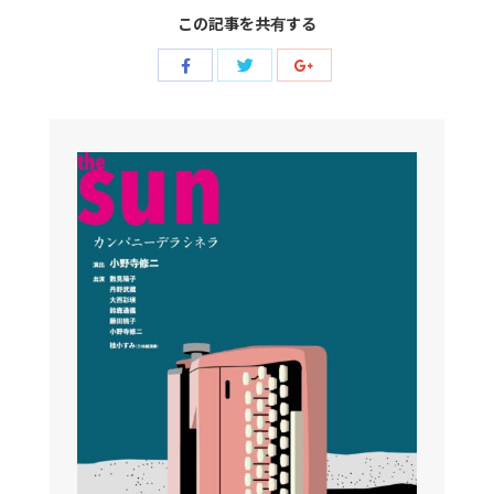
この記事を共有する
Share
Share
Share
with
with
with
Twitter
Facebook
Google+