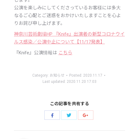
します。
公演を楽しみにしてくださっているお客様には多大
なるご心配とご迷惑をおかけいたしますことを心よ
りお詫び申し上げます。
神奈川芸術劇場HP 『Knife』出演者の新型コロナウイ
ルス感染／公演中止について【11/17発表】
『Knife』公演情報は
こちら
Category:
お知らせ
Posted:
2020.11.17
Last updated:
2020.11.20 17:03
この記事を共有する
Share
Share
Share
with
with
with
Twitter
Facebook
Google+