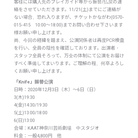
客様には購入先のプレイガイド等から振替/払戻の連
絡をさせていただきます。11/21(土)までにご連絡が
ない場合、恐れ入りますが、チケットかながわ(0570-
015-415 10:00～18:00)までお問い合わせ下さいます
様お願い申し上げます。
尚、今回の経緯を踏まえ、公演関係者は再度PCR検査
を行い、全員の陰性を確認しております。出演者・
スタッフ全員そろって、万全の体制にて公演をお届け
すべく準備してまいります。ご理解の程、何卒よろし
くお願い申し上げます。
「Knife」振替公演
日時：2020年12月3日（木）〜6日（日）
3(木)19:30
4(金)14:30/19:30
5(土)13:00/18:00
6(日)13:00
会場：KAAT神奈川芸術劇場 中スタジオ
料金：一般4,800円 他