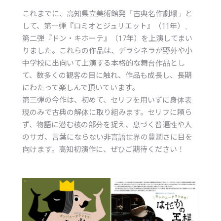
これまでに、高知県立美術館発「古典名作劇場」と
して、第一弾『ロミオとジュリエット』（11年）、
第二弾『ドン・キホーテ』（17年）を上演してまい
りました。これらの作品は、デラシネラが野外や小
中学校に出向いて上演する本格的な舞台作品とし
て、数多くの観客の目に触れ、作品も成長し、長期
にわたって楽しんで頂いています。
第三弾の今作は、初めて、セリフを用いずに身体表
現のみで古典の解体に取り組みます。セリフに頼ら
ず、物語に潜む核の部分を捉え、息づく普遍性や人
のサガ、言葉にならない非言語世界の豊潤さに目を
向けます。高知初演作に、ぜひご期待ください！