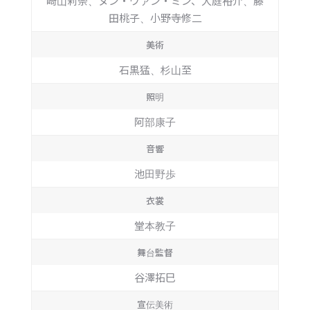
崎山莉奈、ヌン・ヴァン・ミン、大庭裕介、藤
田桃子、小野寺修二
美術
石黒猛、杉山至
照明
阿部康子
音響
池田野歩
衣裳
堂本教子
舞台監督
谷澤拓巳
宣伝美術