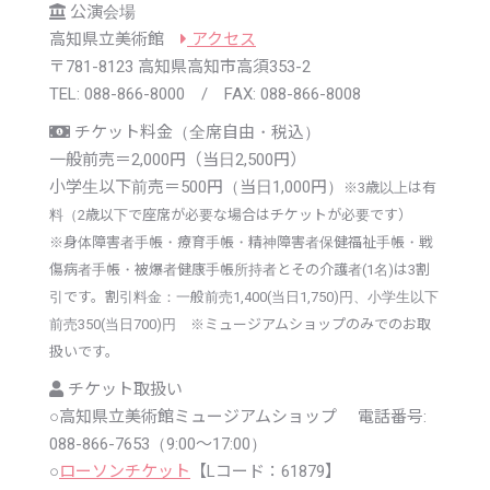
公演会場
高知県立美術館
アクセス
〒781-8123 高知県高知市高須353-2
TEL: 088-866-8000 / FAX: 088-866-8008
チケット料金（全席自由・税込）
一般前売＝2,000円（当日2,500円）
小学生以下前売＝500円（当日1,000円）
※
3歳以上は有
料（2歳以下で座席が必要な場合はチケットが必要です）
※
身体障害者手帳・療育手帳・精神障害者保健福祉手帳・戦
傷病者手帳・被爆者健康手帳所持者とその介護者(1名)は3割
引です。割引料金：一般前売1,400(当日1,750)円、小学生以下
前売350(当日700)円
※
ミュージアムショップのみでのお取
扱いです。
チケット取扱い
○高知県立美術館ミュージアムショップ 電話番号:
088-866-7653（9:00～17:00）
○
ローソンチケット
【Lコード：61879】