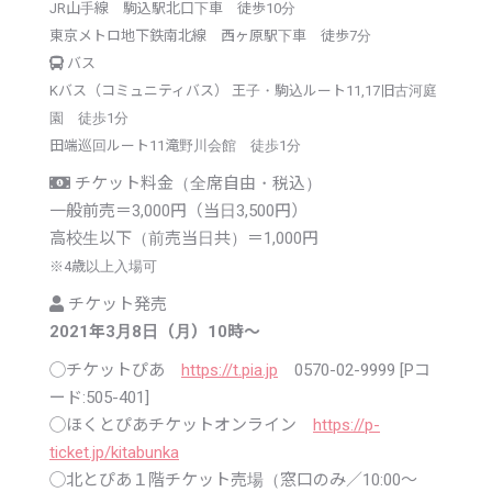
JR山手線 駒込駅北口下車 徒歩10分
東京メトロ地下鉄南北線 西ヶ原駅下車 徒歩7分
バス
Kバス（コミュニティバス） 王子・駒込ルート11,17旧古河庭
園 徒歩1分
田端巡回ルート11滝野川会館 徒歩1分
チケット料金（全席自由・税込）
一般前売＝3,000円（当日3,500円）
高校生以下（前売当日共）＝1,000円
※
4歳以上入場可
チケット発売
2021年3月8日（月）10時〜
◯チケットぴあ
https://t.pia.jp
0570-02-9999 [Pコ
ード:505-401]
◯ほくとぴあチケットオンライン
https://p-
ticket.jp/kitabunka
◯北とぴあ１階チケット売場（窓口のみ／10:00～