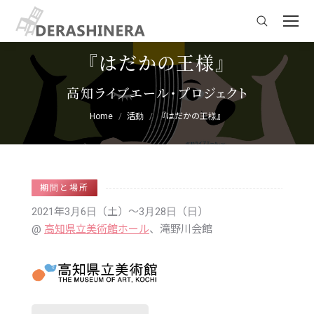
Search:
『はだかの王様』
You are here:
高知ライブエール・プロジェクト
Home
活動
『はだかの王様』
期間と場所
2021年3月6日（土）
〜3月28日（日）
高知県立美術館ホール
、滝野川会館