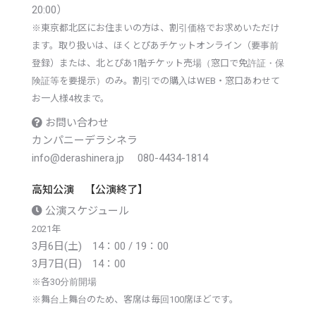
20:00）
※
東京都北区にお住まいの方は、割引価格でお求めいただけ
ます。取り扱いは、ほくとぴあチケットオンライン（要事前
登録）または、北とぴあ1階チケット売場（窓口で免許証・保
険証等を要提示）のみ。割引での購入はWEB・窓口あわせて
お一人様4枚まで。
お問い合わせ
カンパニーデラシネラ
info@derashinera.jp 080-4434-1814
高知公演 【公演終了】
公演スケジュール
2021年
3月6日(土) 14：00 / 19：00
3月7日(日) 14：00
※
各30分前開場
※
舞台上舞台のため、客席は毎回100席ほどです。