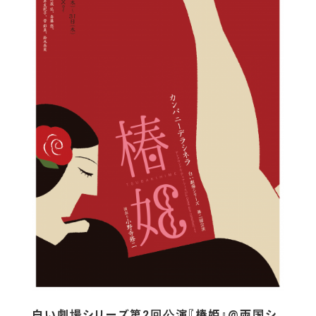
白い劇場シリーズ第2回公演『椿姫』@両国シ