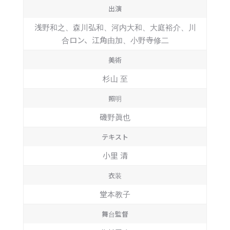
出演
浅野和之、森川弘和、河内大和、大庭裕介、川
合ロン、江角由加、小野寺修二
美術
杉山 至
照明
磯野眞也
テキスト
小里 清
衣装
堂本教子
舞台監督