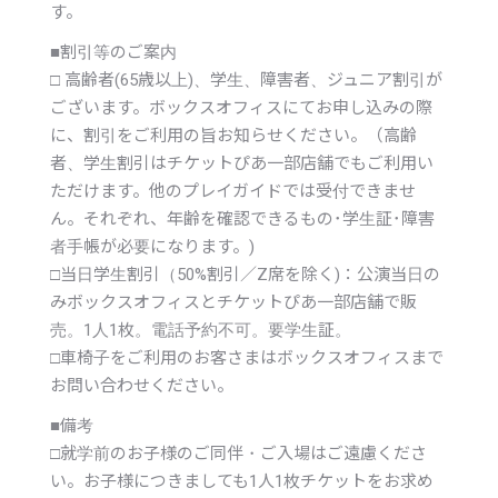
す。
■
割引等のご案内
□ 高齢者(65歳以上)、学生、障害者、ジュニア割引が
ございます。ボックスオフィスにてお申し込みの際
に、割引をご利用の旨お知らせください。（高齢
者、学生割引はチケットぴあ一部店舗でもご利用い
ただけます。他のプレイガイドでは受付できませ
ん。それぞれ、年齢を確認できるもの･学生証･障害
者手帳が必要になります。)
□当日学生割引（50%割引／Z席を除く)：公演当日の
みボックスオフィスとチケットぴあ一部店舗で販
売。1人1枚。電話予約不可。要学生証。
□車椅子をご利用のお客さまはボックスオフィスまで
お問い合わせください。
■
備考
□就学前のお子様のご同伴・ご入場はご遠慮くださ
い。お子様につきましても1人1枚チケットをお求め