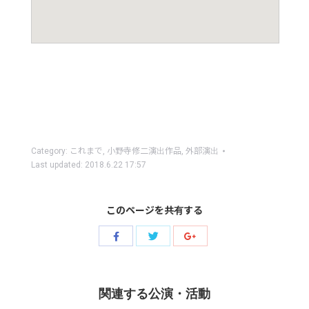
Category:
これまで
,
小野寺修二演出作品
,
外部演出
Last updated:
2018.6.22 17:57
このページを共有する
Share
Share
Share
with
with
with
Twitter
Facebook
Google+
関連する公演・活動