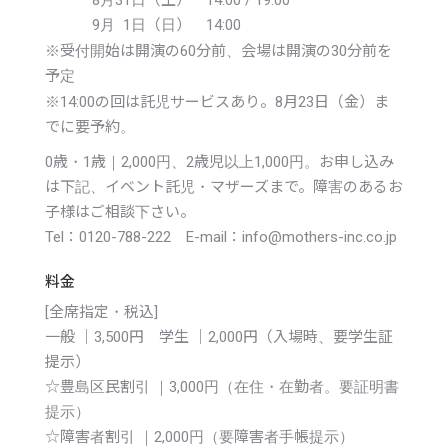
2013年
9月 1日（日） 14:00
※
受付開始は開演の60分前、会場は開演の30分前を
予定
※
14:00の回は託児サービスあり。8月23日（金）ま
でに要予約。
0歳・1歳｜2,000円、2歳児以上1,000円。お申し込み
は下記、イベント託児・マザーズまで。障害のあるお
子様はご相談下さい。
Tel：0120-788-222 E-mail：info@mothers-inc.co.jp
料金
[全席指定・税込]
一般 ｜3,500円 学生 ｜2,000円（入場時、要学生証
提示）
☆豊島区民割引 ｜3,000円（在住・在勤者。要証明書
提示）
☆障害者割引 ｜2,000円（要障害者手帳提示）