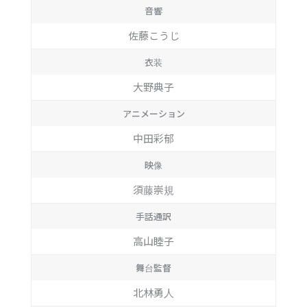
音響
佐藤こうじ
衣装
大野典子
アニメーション
中田彩郁
映像
須藤崇規
手話通訳
高山睦子
舞台監督
北林勇人