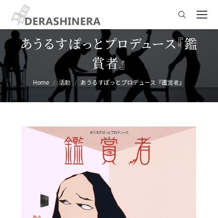
Search:
あうるすぽっとプロデュース『鑑
賞者』
You are here:
Home
活動
あうるすぽっとプロデュース『鑑賞者』