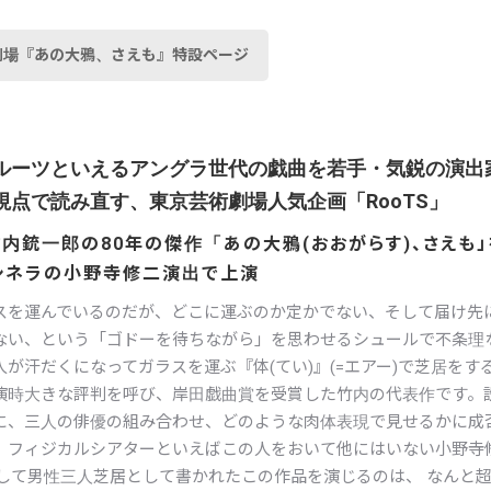
劇場『あの大鴉、さえも』特設ページ
ルーツといえるアングラ世代の戯曲を若手・気鋭の演出
視点で読み直す、東京芸術劇場人気企画「RooTS」
内銃一郎の80年の傑作「あの大鴉(おおがらす)、さえも」
シネラの小野寺修二演出で上演
スを運んでいるのだが、どこに運ぶのか定かでない、そして届け先
ない、という「ゴドーを待ちながら」を思わせるシュールで不条理
が汗だくになってガラスを運ぶ『体(てい)』(=エアー)で芝居をす
演時大きな評判を呼び、岸田戯曲賞を受賞した竹内の代表作です。
に、三人の俳優の組み合わせ、どのような肉体表現で見せるかに成
、フィジカルシアターといえばこの人をおいて他にはいない小野寺
そして男性三人芝居として書かれたこの作品を演じるのは、 なんと