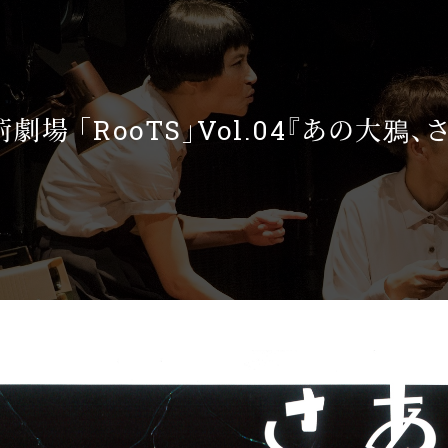
劇場 「RooTS」Vol.04『あの大鴉、