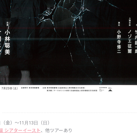
0日（金）
〜11月13日（日）
場 シアターイースト
、他ツアーあり