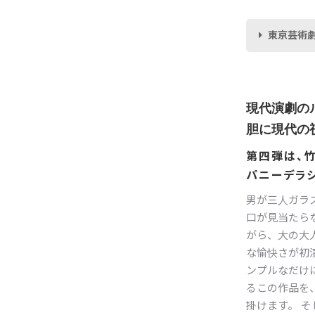
東京芸術
現代演劇の
胆に現代の
第四弾は、竹
パニーデラ
男が三人ガラ
口が見当たら
がら、大の大人
な愉快さが初
ンプルなだけ
るこの作品を
掛けます。 