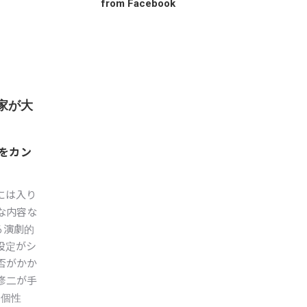
from Facebook
家が大
をカン
には入り
な内容な
る演劇的
設定がシ
否がかか
修二が手
超個性