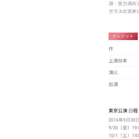
派・実力派の
ガラスの天井
クレジット
作
上演台本
演出
出演
東京公演 日程
2016年9月30
9/30（金）19:
10/1（土）14:0