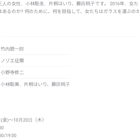
三人の女性、小林聡美、片桐はいり、藤田桃子です。 2016年、女
はあるのか? 何のために、何を目指して、女たちはガラスを運ぶのか
竹内銃一郎
ノゾエ征爾
小野寺修二
小林聡美、片桐はいり、藤田桃子
日(金)～10月20日（木）
00
0/19:00