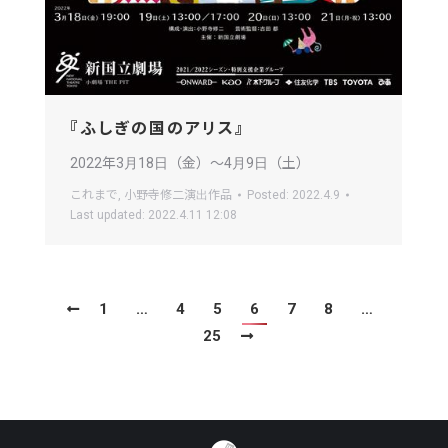
『ふしぎの国のアリス』
2022年3月18日（金）〜4月9日（土）
これまで
,
小野寺修二演出作品
Posted:
2022.4.9
Last updated:
2022.4.11 12:08
1
…
4
5
6
7
8
…
25