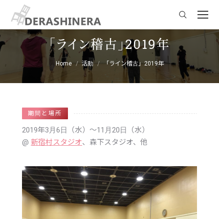
Search:
「ライン稽古」2019年
You are here:
Home
活動
「ライン稽古」2019年
期間と場所
2019年3月6日（水）
〜11月20日（水）
新宿村スタジオ
、森下スタジオ、他