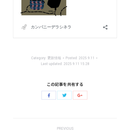
Category:
更新情報
Posted:
2025.9.11
Last updated:
2025.9.11 15:28
この記事を共有する
Share
Share
Share
with
with
with
Twitter
Facebook
Google+
Post
PREVIOUS