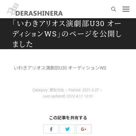
Search:
「いわきアリオス演劇部U30 オー
ディションWS」のページを公開し
ました
You are here:
いわきアリオス演劇部U30 オーディションWS
Category:
更新情報
Posted:
2021.6.27
Last updated:
2022.4.11 13:01
この記事を共有する
Share
Share
Share