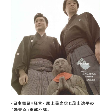
-日本舞踊×狂言- 尾上菊之丞と茂山逸平の
「逸青会」京都公演-