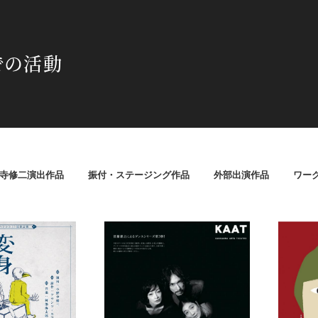
での活動
寺修二演出作品
振付・ステージング作品
外部出演作品
ワー