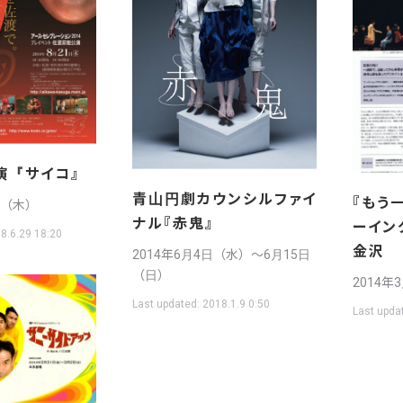
演『サイコ』
青山円劇カウンシルファイ
『もう
日（木）
ナル『赤鬼』
ーイン
8.6.29 18:20
金沢
2014年6月4日（水）〜6月15日
（日）
2014年
Last updated:
2018.1.9 0:50
Last upda