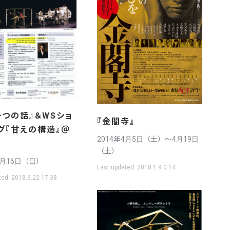
一つの話』＆WSショ
『金閣寺』
グ『甘えの構造』＠
2014年4月5日（土）〜4月19日
（土）
3月16日（日）
Last updated:
2018.1.9 0:14
ted:
2018.6.22 17:38