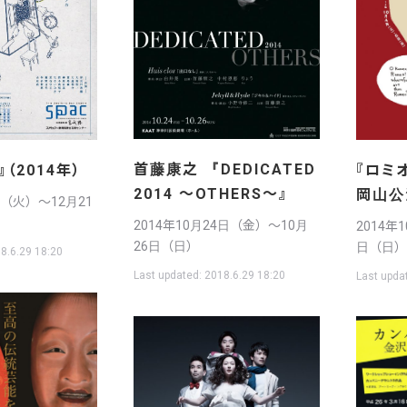
首藤康之 『DEDICATED
『ロミ
』（2014年）
2014 ～OTHERS～』
岡山公
日（火）〜12月21
2014年10月24日（金）〜10月
2014年
26日（日）
日（日）
8.6.29 18:20
Last updated:
2018.6.29 18:20
Last upda