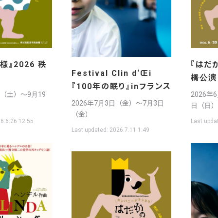
』2026 秩
『はだか
Festival Clin d‘Œi
橋公演
『100年の眠り』inフランス
日（土）〜9月19
2026年
2026年7月3日（金）〜7月3日
日（日）
（金）
6.6.26 12:55
Last upda
Last updated:
2026.7.11 1:49