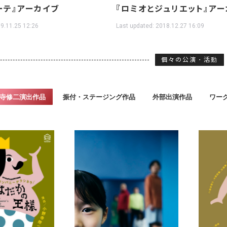
ーテ』アーカイブ
『ロミオとジュリエット』ア
9.11.25 12:26
Last updated:
2018.12.27 16:09
個々の公演・活動
寺修二演出作品
振付・ステージング作品
外部出演作品
ワー