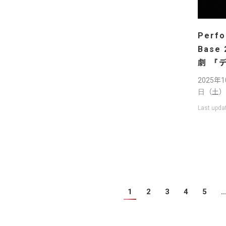
Perfo
Base
劇 『
2025年
日（土）
Last upda
1
2
3
4
5